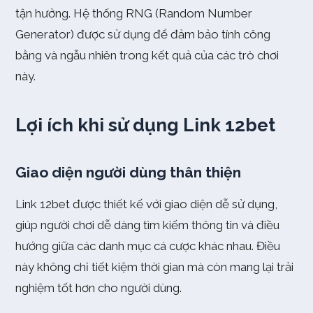
tận hưởng. Hệ thống RNG (Random Number
Generator) được sử dụng để đảm bảo tính công
bằng và ngẫu nhiên trong kết quả của các trò chơi
này.
Lợi ích khi sử dụng Link 12bet
Giao diện người dùng thân thiện
Link 12bet được thiết kế với giao diện dễ sử dụng,
giúp người chơi dễ dàng tìm kiếm thông tin và điều
hướng giữa các danh mục cá cược khác nhau. Điều
này không chỉ tiết kiệm thời gian mà còn mang lại trải
nghiệm tốt hơn cho người dùng.