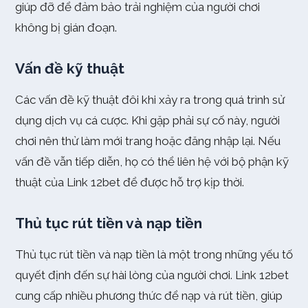
giúp đỡ để đảm bảo trải nghiệm của người chơi
không bị gián đoạn.
Vấn đề kỹ thuật
Các vấn đề kỹ thuật đôi khi xảy ra trong quá trình sử
dụng dịch vụ cá cược. Khi gặp phải sự cố này, người
chơi nên thử làm mới trang hoặc đăng nhập lại. Nếu
vấn đề vẫn tiếp diễn, họ có thể liên hệ với bộ phận kỹ
thuật của Link 12bet để được hỗ trợ kịp thời.
Thủ tục rút tiền và nạp tiền
Thủ tục rút tiền và nạp tiền là một trong những yếu tố
quyết định đến sự hài lòng của người chơi. Link 12bet
cung cấp nhiều phương thức để nạp và rút tiền, giúp