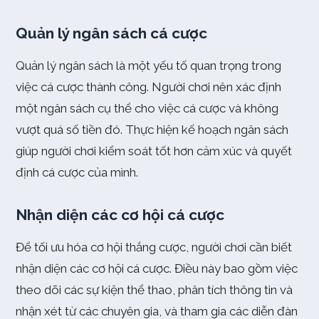
Quản lý ngân sách cá cược
Quản lý ngân sách là một yếu tố quan trọng trong
việc cá cược thành công. Người chơi nên xác định
một ngân sách cụ thể cho việc cá cược và không
vượt quá số tiền đó. Thực hiện kế hoạch ngân sách
giúp người chơi kiểm soát tốt hơn cảm xúc và quyết
định cá cược của mình.
Nhận diện các cơ hội cá cược
Để tối ưu hóa cơ hội thắng cược, người chơi cần biết
nhận diện các cơ hội cá cược. Điều này bao gồm việc
theo dõi các sự kiện thể thao, phân tích thông tin và
nhận xét từ các chuyên gia, và tham gia các diễn đàn