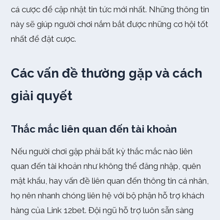
cá cược để cập nhật tin tức mới nhất. Những thông tin
này sẽ giúp người chơi nắm bắt được những cơ hội tốt
nhất để đặt cược.
Các vấn đề thường gặp và cách
giải quyết
Thắc mắc liên quan đến tài khoản
Nếu người chơi gặp phải bất kỳ thắc mắc nào liên
quan đến tài khoản như không thể đăng nhập, quên
mật khẩu, hay vấn đề liên quan đến thông tin cá nhân,
họ nên nhanh chóng liên hệ với bộ phận hỗ trợ khách
hàng của Link 12bet. Đội ngũ hỗ trợ luôn sẵn sàng