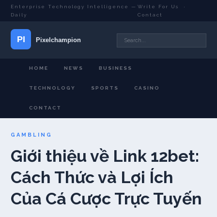
Enterprise Technology Intelligence —
Write For Us
·
Daily
Contact
HOME
NEWS
BUSINESS
TECHNOLOGY
SPORTS
CASINO
CONTACT
GAMBLING
Giới thiệu về Link 12bet:
Cách Thức và Lợi Ích
Của Cá Cược Trực Tuyến